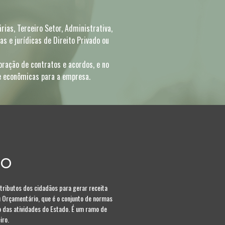
rias, Terceiro Setor, Administrativa,
as e jurídicas de Direito Privado ou
boração de contratos e acordos, e no
 e econômicas para a empresa.
io
 tributos dos cidadãos para gerar receita
u Orçamentário, que é o conjunto de normas
o das atividades do Estado. É um ramo de
iro.